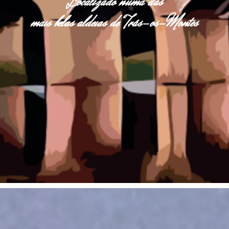
Localizado numa das
mais belas aldeias de Trás-os-Montes