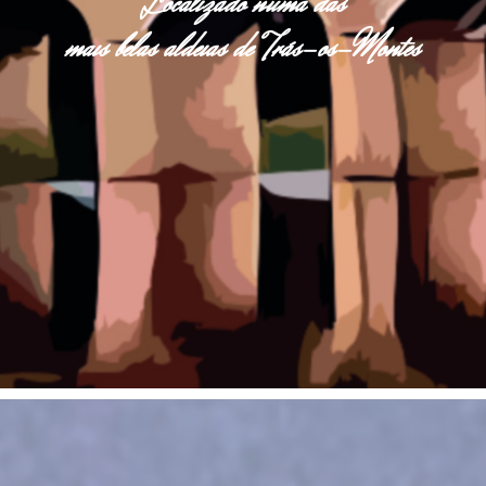
Localizado numa das
mais belas aldeias de Trás-os-Montes