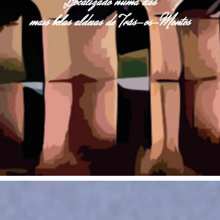
Localizado numa das
mais belas aldeias de Trás-os-Montes