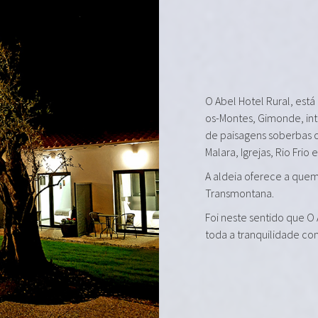
O Abel Hotel Rural, está
os-Montes, Gimonde, in
de paisagens soberbas 
Malara, Igrejas, Rio Frio 
A aldeia oferece a quem 
Transmontana.
Foi neste sentido que O
toda a tranquilidade co