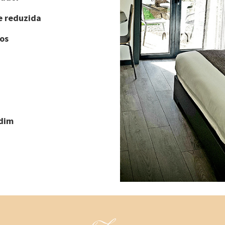
e reduzida
os
rdim