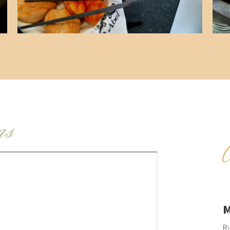
as
M
Ru