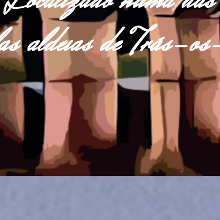
Localizado numa das
las aldeias de Trás-o