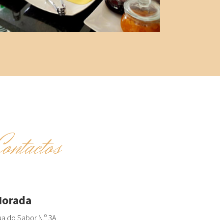
Contactos
orada
a do Sabor N.º 3A