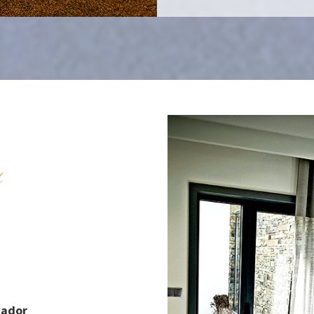
s
cador