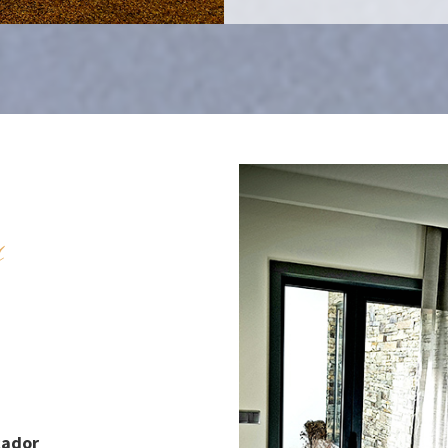
s
cador