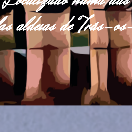
Localizado numa das
las aldeias de Trás-o