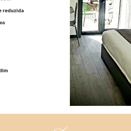
e reduzida
os
rdim