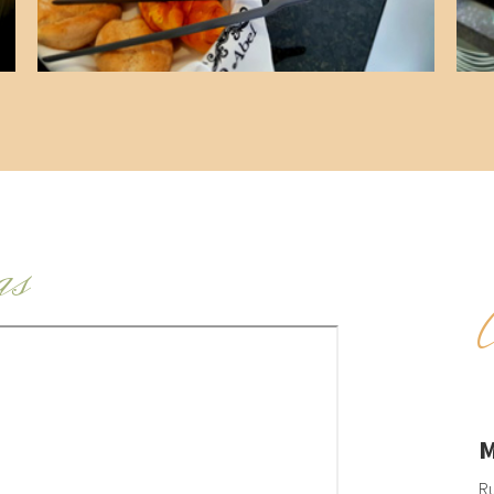
as
M
Ru