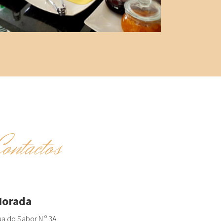
Contactos
orada
a do Sabor N.º 3A