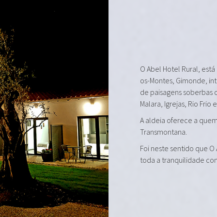
O Abel Hotel Rural, está
os-Montes, Gimonde, in
de paisagens soberbas 
Malara, Igrejas, Rio Frio 
A aldeia oferece a quem 
Transmontana.
Foi neste sentido que O
toda a tranquilidade co