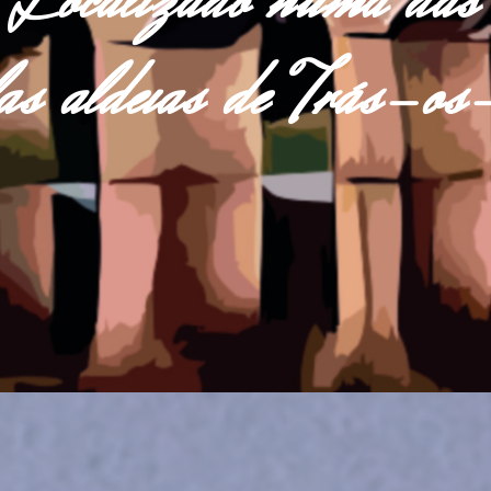
Localizado numa das
las aldeias de Trás-o