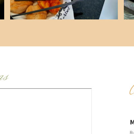
as
M
Ru