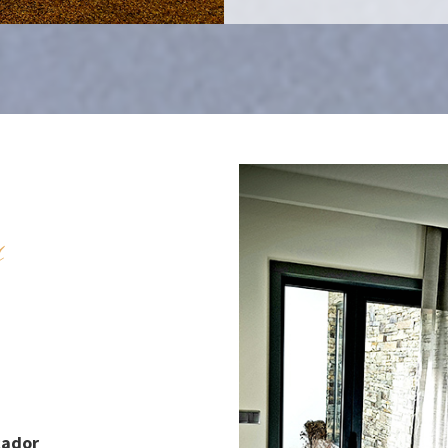
s
cador