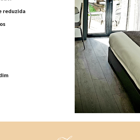
e reduzida
os
rdim