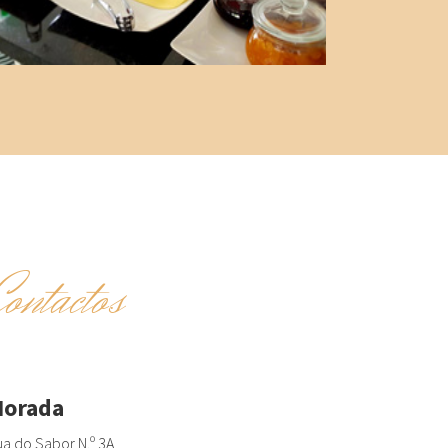
Contactos
orada
a do Sabor N.º 3A