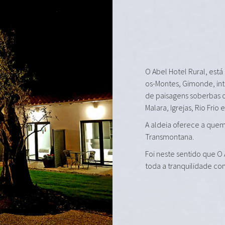
O Abel Hotel Rural, está
os-Montes, Gimonde, in
de paisagens soberbas 
Malara, Igrejas, Rio Frio 
A aldeia oferece a quem 
Transmontana.
Foi neste sentido que O
toda a tranquilidade co