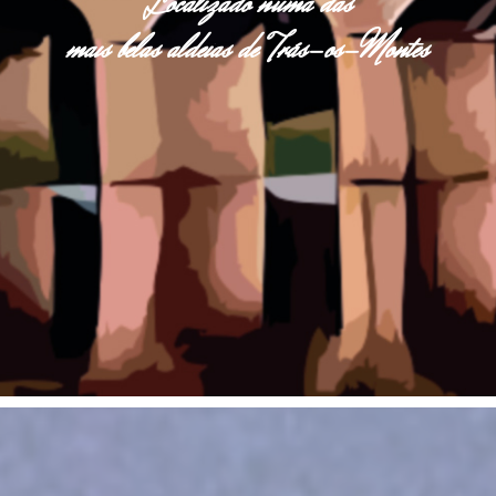
Localizado numa das
mais belas aldeias de Trás-os-Montes