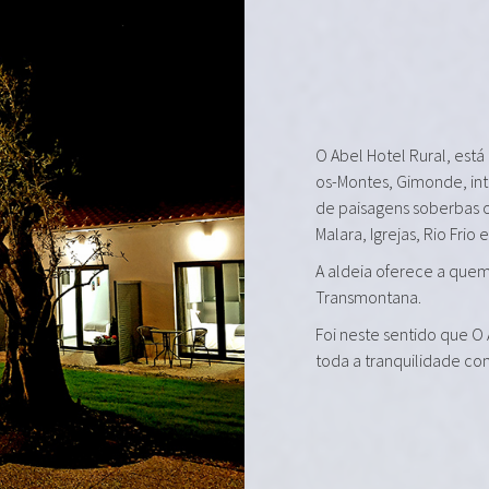
O Abel Hotel Rural, está
os-Montes, Gimonde, in
de paisagens soberbas 
Malara, Igrejas, Rio Frio 
A aldeia oferece a quem 
Transmontana.
Foi neste sentido que O
toda a tranquilidade co