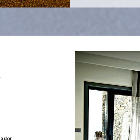
s
cador