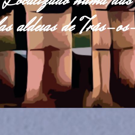
Localizado numa das
las aldeias de Trás-o