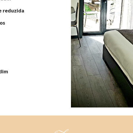
e reduzida
os
rdim