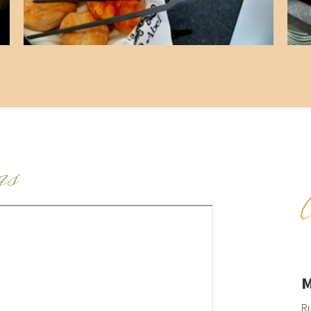
as
M
Ru