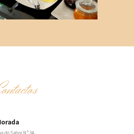
Contactos
orada
a do Sabor N.º 3A