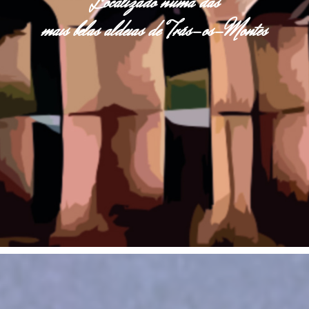
Localizado numa das
mais belas aldeias de Trás-os-Montes