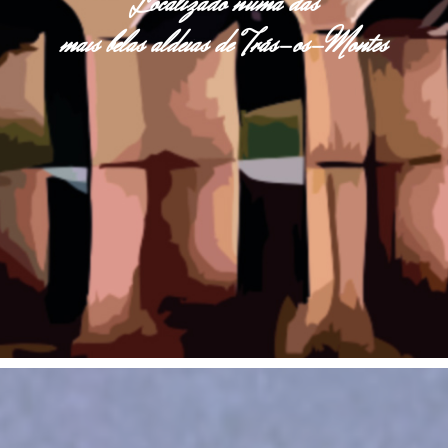
Localizado numa das
mais belas aldeias de Trás-os-Montes