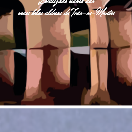
Localizado numa das
mais belas aldeias de Trás-os-Montes