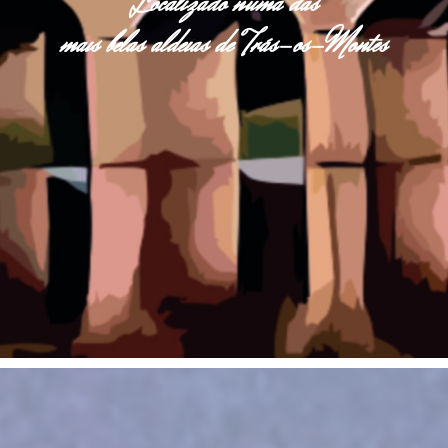
Localizado numa das
mais belas aldeias de Trás-os-Montes