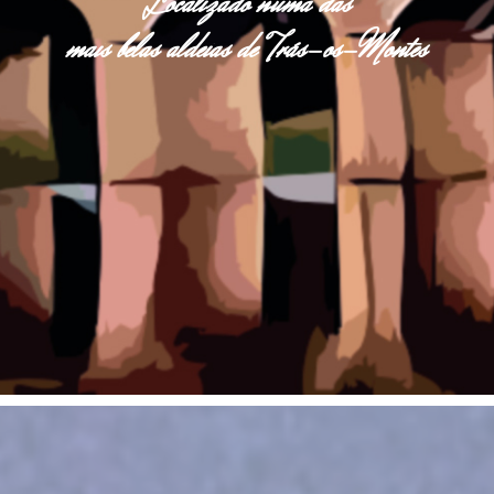
Localizado numa das
mais belas aldeias de Trás-os-Montes