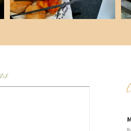
as
M
Ru