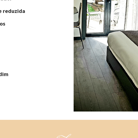
e reduzida
os
rdim