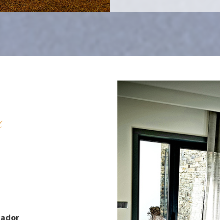
s
cador