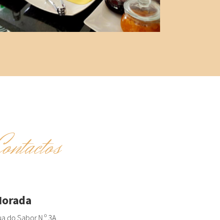
Contactos
orada
a do Sabor N.º 3A