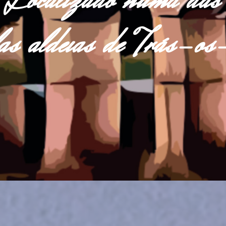
Localizado numa das
las aldeias de Trás-o