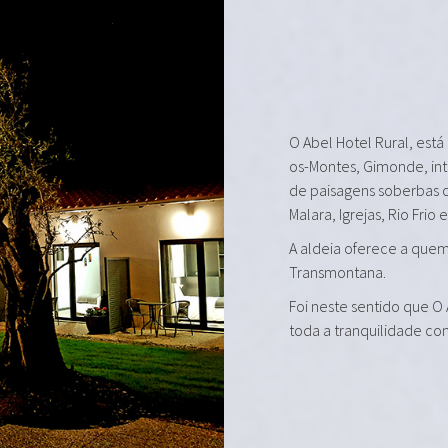
O Abel Hotel Rural, está
os-Montes, Gimonde, in
de paisagens soberbas 
Malara, Igrejas, Rio Frio 
A aldeia oferece a quem 
Transmontana.
Foi neste sentido que O
toda a tranquilidade co