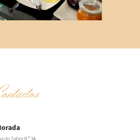
Contactos
orada
a do Sabor N.º 3A