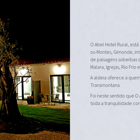
O Abel Hotel Rural, está
os-Montes, Gimonde, in
de paisagens soberbas 
Malara, Igrejas, Rio Frio 
A aldeia oferece a quem 
Transmontana.
Foi neste sentido que O
toda a tranquilidade co