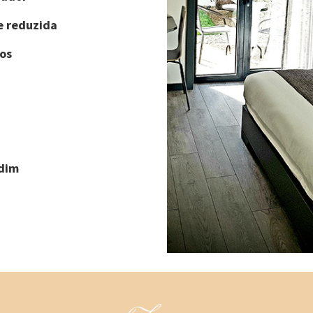
e reduzida
os
rdim