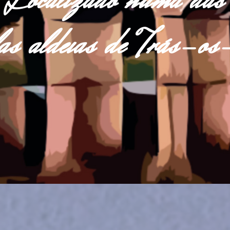
Localizado numa das
las aldeias de Trás-o