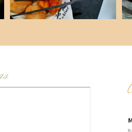
as
M
Ru