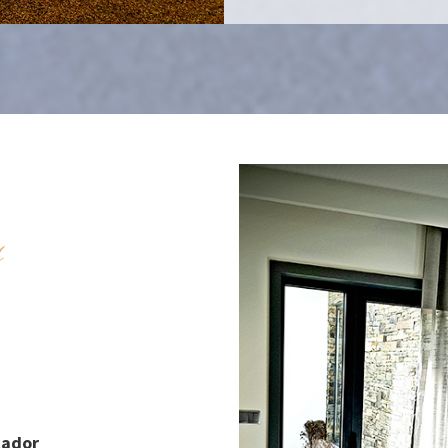
s
cador