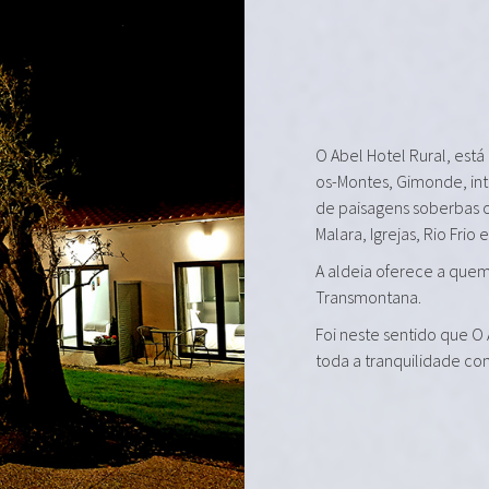
O Abel Hotel Rural, está
os-Montes, Gimonde, in
de paisagens soberbas 
Malara, Igrejas, Rio Frio 
A aldeia oferece a quem 
Transmontana.
Foi neste sentido que O
toda a tranquilidade co