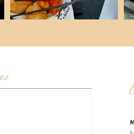
as
M
Ru