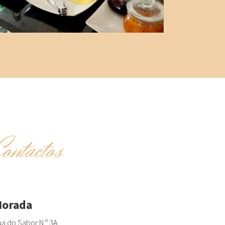
Contactos
orada
a do Sabor N.º 3A