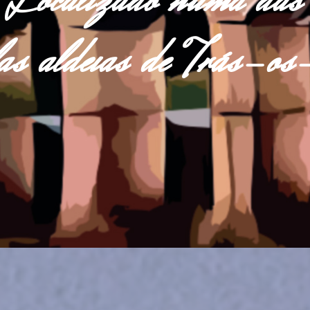
Localizado numa das
las aldeias de Trás-o