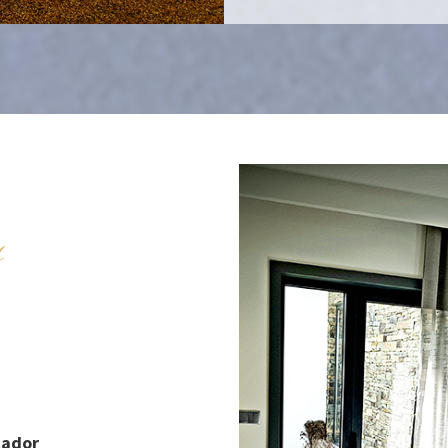
s
cador