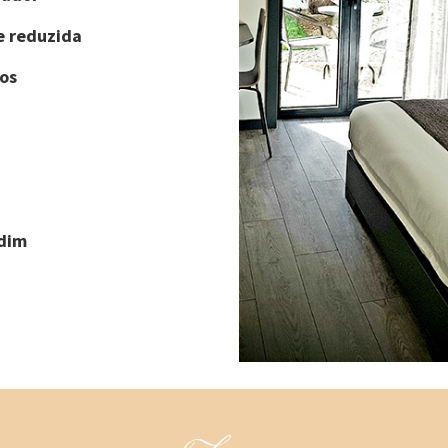
e reduzida
os
rdim