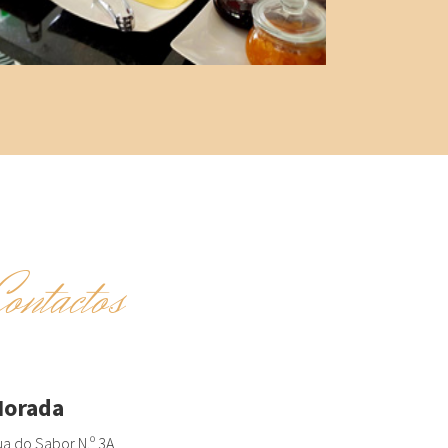
Contactos
orada
a do Sabor N.º 3A