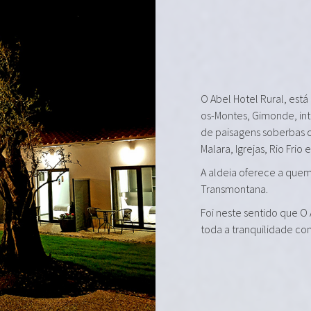
O Abel Hotel Rural, está
os-Montes, Gimonde, in
de paisagens soberbas 
Malara, Igrejas, Rio Frio 
A aldeia oferece a quem 
Transmontana.
Foi neste sentido que O
toda a tranquilidade co