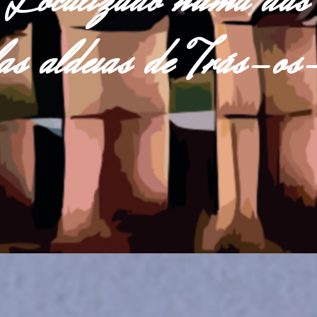
Localizado numa das
las aldeias de Trás-o