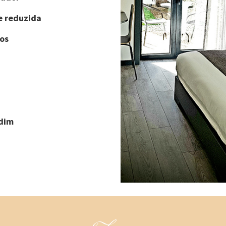
e reduzida
os
rdim