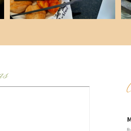
as
M
Ru