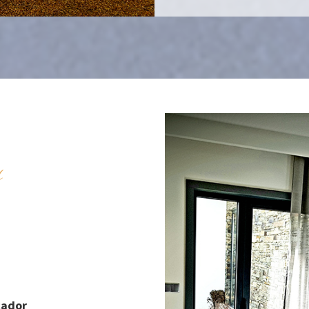
s
cador