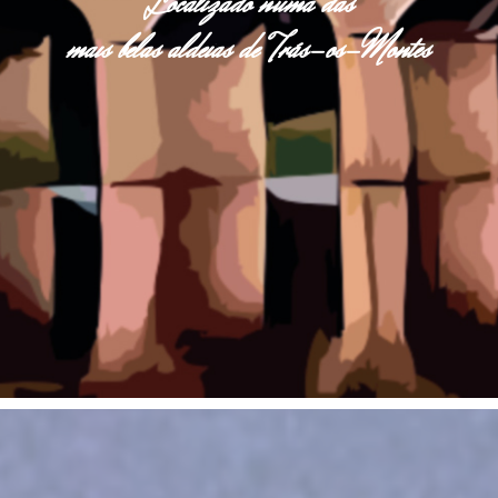
Localizado numa das
mais belas aldeias de Trás-os-Montes