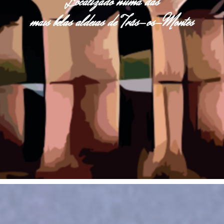
Localizado numa das
mais belas aldeias de Trás-os-Montes