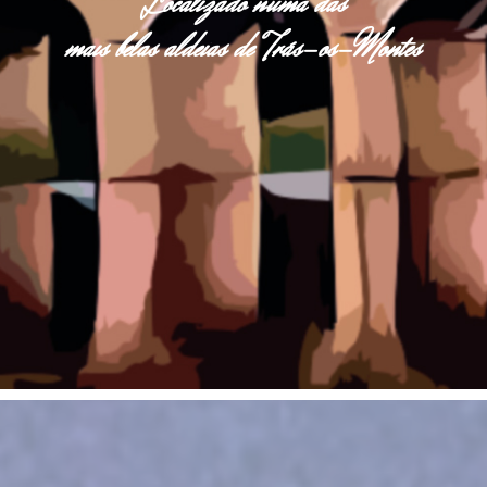
Localizado numa das
mais belas aldeias de Trás-os-Montes