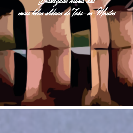
Localizado numa das
mais belas aldeias de Trás-os-Montes