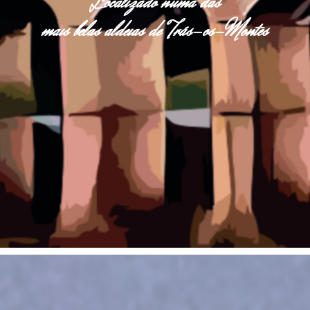
Localizado numa das
mais belas aldeias de Trás-os-Montes