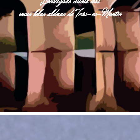
Localizado numa das
mais belas aldeias de Trás-os-Montes