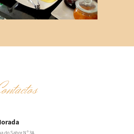
Contactos
orada
a do Sabor N.º 3A