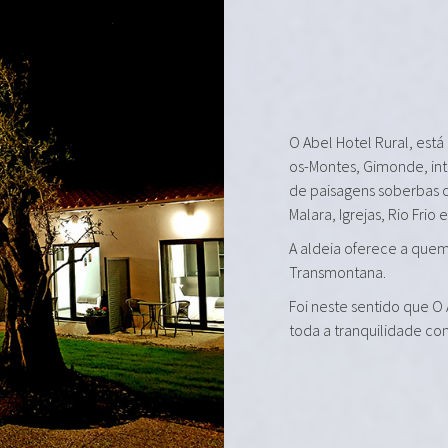
O Abel Hotel Rural, está
os-Montes, Gimonde, in
de paisagens soberbas 
Malara, Igrejas, Rio Frio 
A aldeia oferece a quem 
Transmontana.
Foi neste sentido que O
toda a tranquilidade co