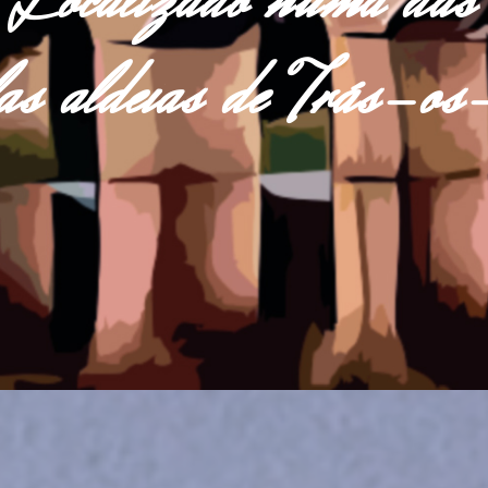
Localizado numa das
las aldeias de Trás-o