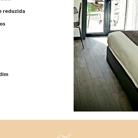
e reduzida
os
rdim