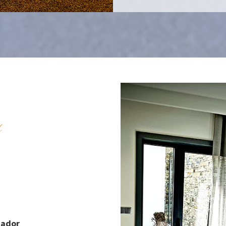
s
cador