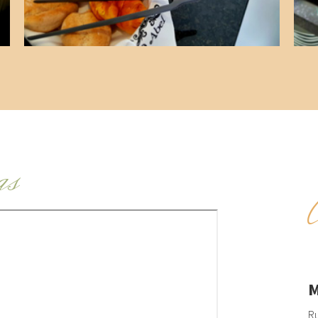
as
M
Ru