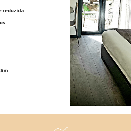
e reduzida
os
rdim