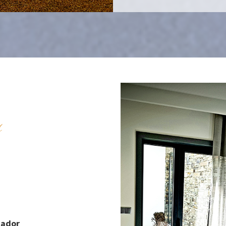
s
cador