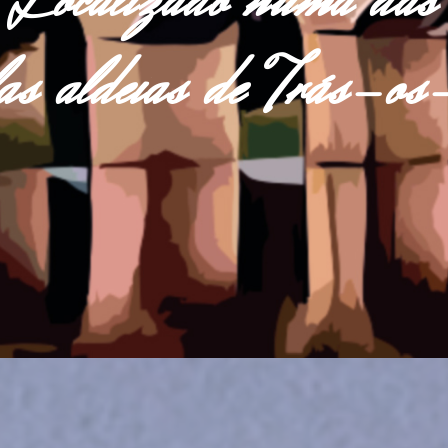
Localizado numa das
las aldeias de Trás-o