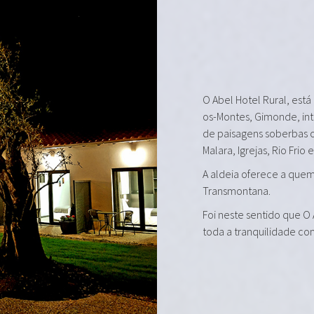
O Abel Hotel Rural, está
os-Montes, Gimonde, in
de paisagens soberbas 
Malara, Igrejas, Rio Frio 
A aldeia oferece a quem 
Transmontana.
Foi neste sentido que O
toda a tranquilidade co