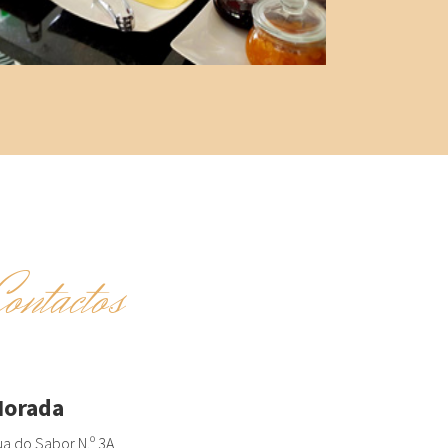
Contactos
orada
a do Sabor N.º 3A