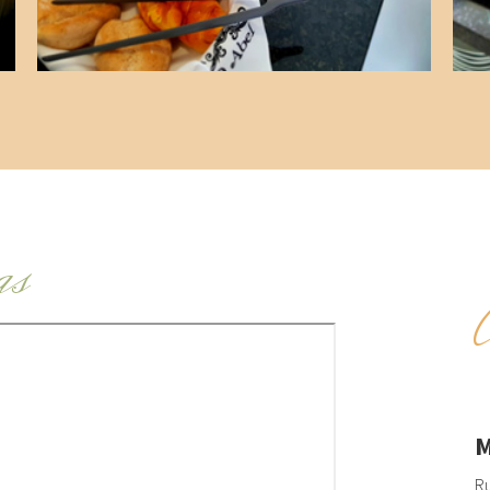
as
M
Ru