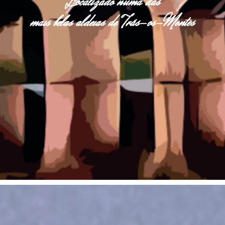
Localizado numa das
mais belas aldeias de Trás-os-Montes