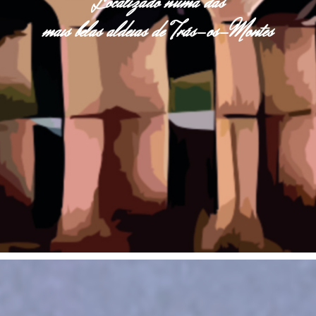
Localizado numa das
mais belas aldeias de Trás-os-Montes