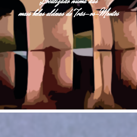
Localizado numa das
mais belas aldeias de Trás-os-Montes