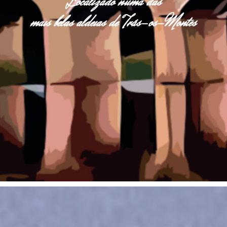
Localizado numa das
mais belas aldeias de Trás-os-Montes