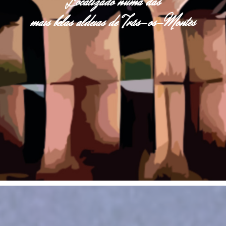
Localizado numa das
mais belas aldeias de Trás-os-Montes