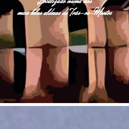
Localizado numa das
mais belas aldeias de Trás-os-Montes