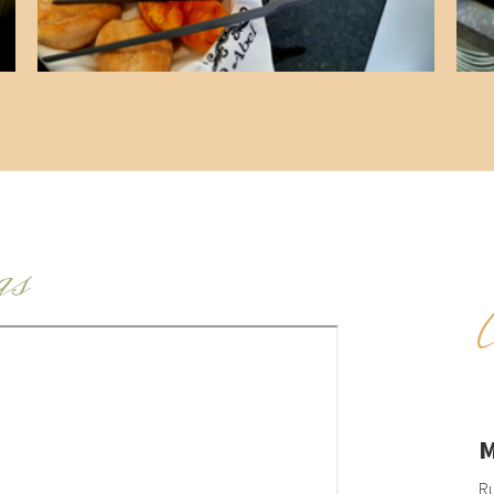
as
M
Ru