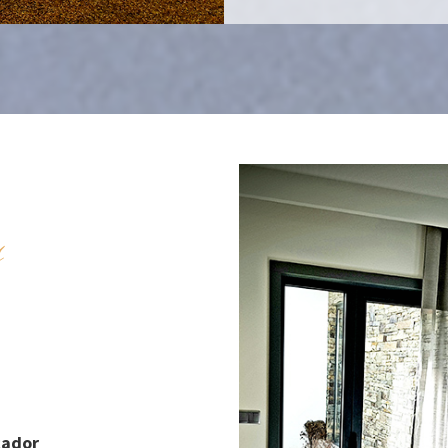
s
cador