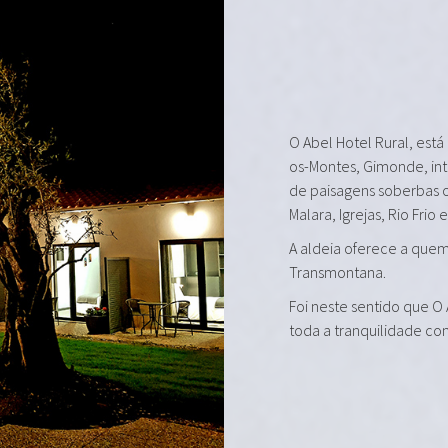
O Abel Hotel Rural, está
os-Montes, Gimonde, in
de paisagens soberbas 
Malara, Igrejas, Rio Frio 
A aldeia oferece a quem 
Transmontana.
Foi neste sentido que O
toda a tranquilidade co