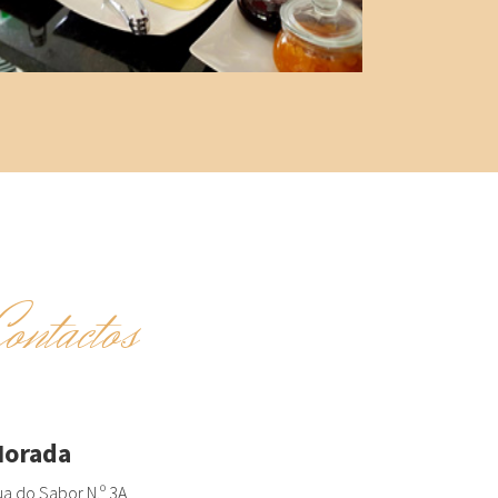
Contactos
orada
a do Sabor N.º 3A