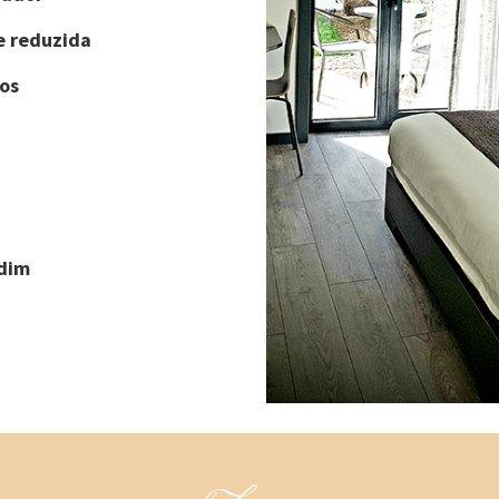
e reduzida
os
rdim