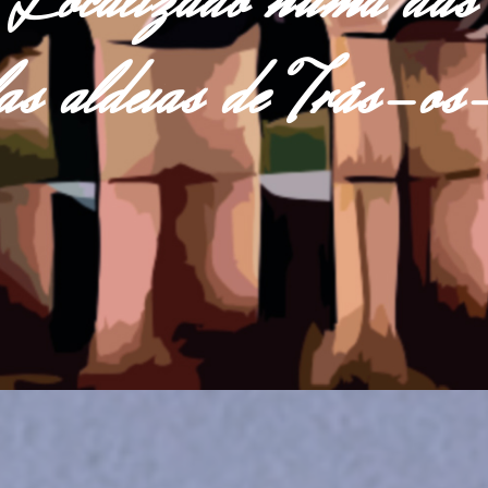
Localizado numa das
las aldeias de Trás-o