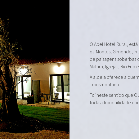
O Abel Hotel Rural, está
os-Montes, Gimonde, in
de paisagens soberbas 
Malara, Igrejas, Rio Frio 
A aldeia oferece a quem 
Transmontana.
Foi neste sentido que O
toda a tranquilidade co