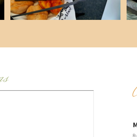
as
M
Ru