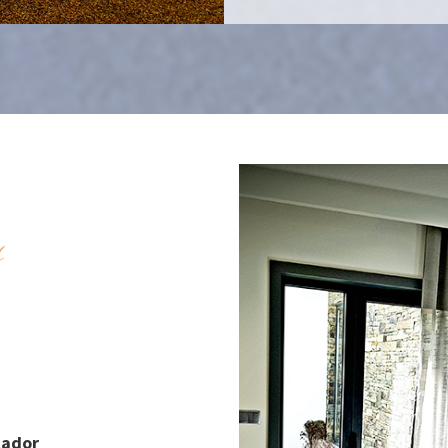
s
cador