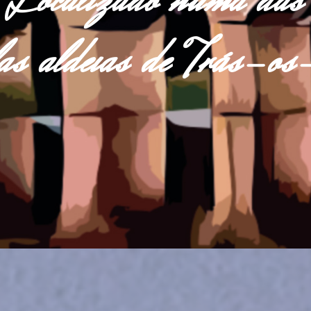
Localizado numa das
las aldeias de Trás-o