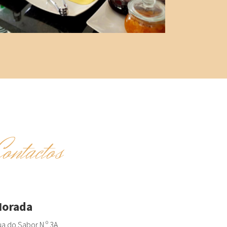
Contactos
orada
a do Sabor N.º 3A