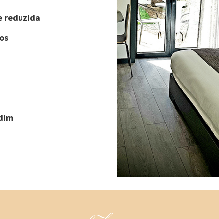
e reduzida
os
rdim