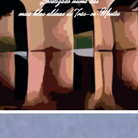
Localizado numa das
mais belas aldeias de Trás-os-Montes