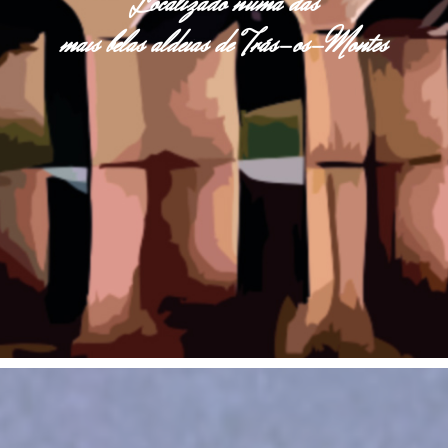
Localizado numa das
mais belas aldeias de Trás-os-Montes