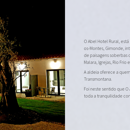
O Abel Hotel Rural, está
os-Montes, Gimonde, in
de paisagens soberbas 
Malara, Igrejas, Rio Frio 
A aldeia oferece a quem 
Transmontana.
Foi neste sentido que O
toda a tranquilidade co