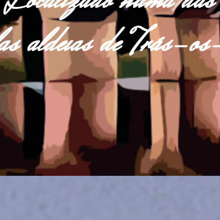
Localizado numa das
las aldeias de Trás-o