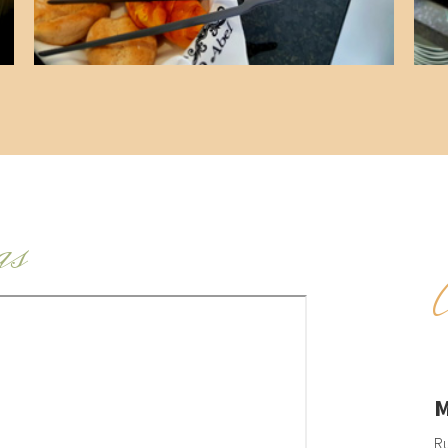
as
M
Ru