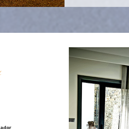
s
cador