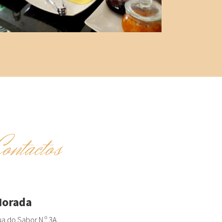
Contactos
orada
a do Sabor N.º 3A