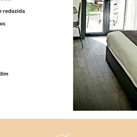
e reduzida
os
rdim