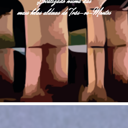
Localizado numa das
mais belas aldeias de Trás-os-Montes