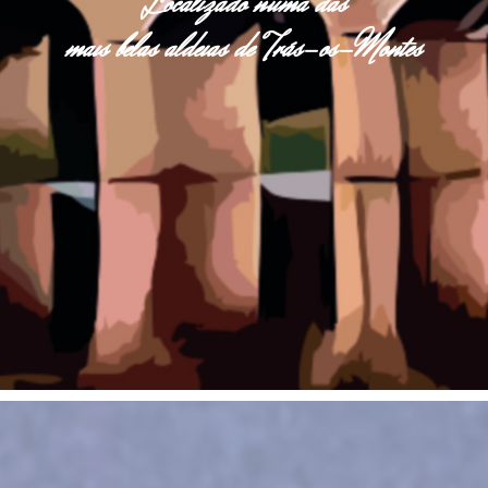
Localizado numa das
mais belas aldeias de Trás-os-Montes