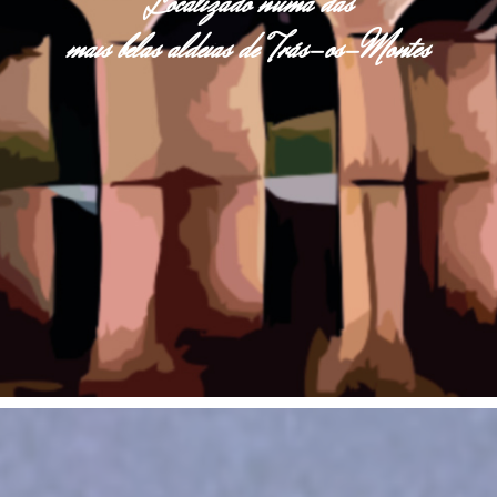
Localizado numa das
mais belas aldeias de Trás-os-Montes