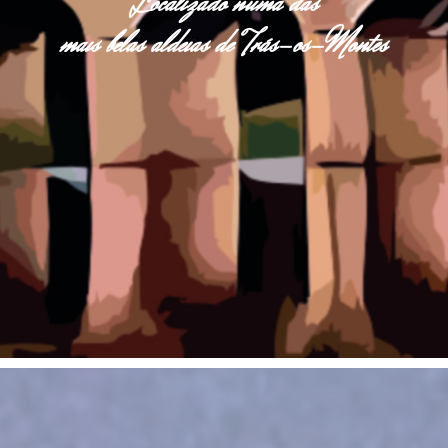
Localizado numa das
mais belas aldeias de Trás-os-Montes