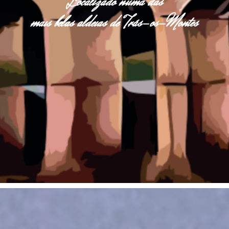
Localizado numa das
mais belas aldeias de Trás-os-Montes