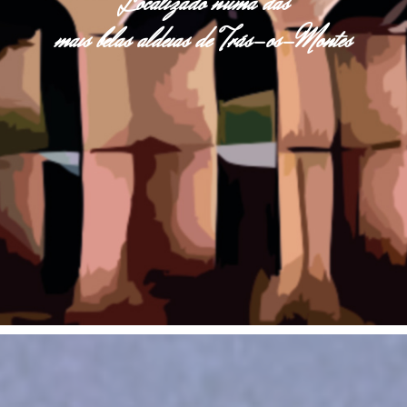
Localizado numa das
mais belas aldeias de Trás-os-Montes