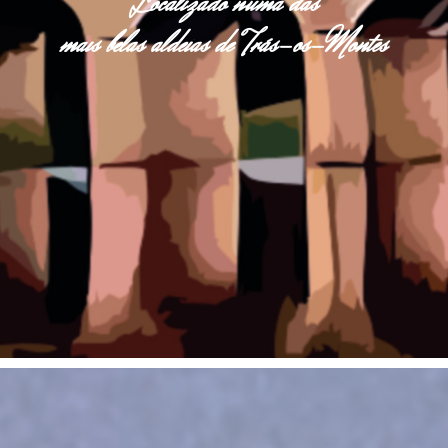
Localizado numa das
mais belas aldeias de Trás-os-Montes