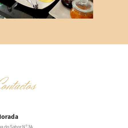
Contactos
orada
a do Sabor N.º 3A