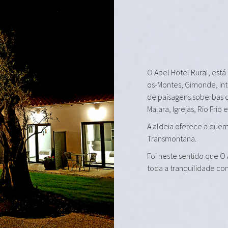
O Abel Hotel Rural, está
os-Montes, Gimonde, in
de paisagens soberbas 
Malara, Igrejas, Rio Frio 
A aldeia oferece a quem 
Transmontana.
Foi neste sentido que O
toda a tranquilidade co