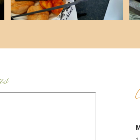
as
M
Ru