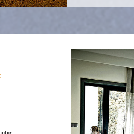
s
cador