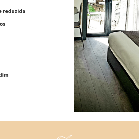
e reduzida
os
rdim