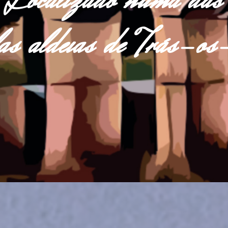
Localizado numa das
las aldeias de Trás-o