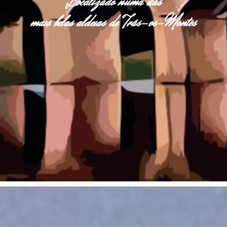
Localizado numa das
mais belas aldeias de Trás-os-Montes