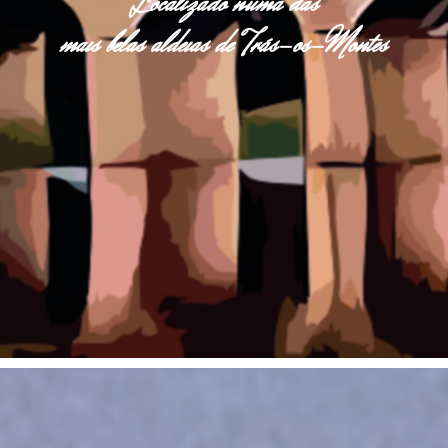
Localizado numa das
mais belas aldeias de Trás-os-Montes