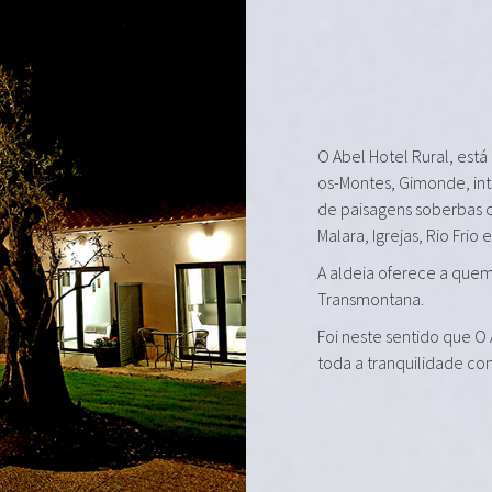
O Abel Hotel Rural, está
os-Montes, Gimonde, in
de paisagens soberbas 
Malara, Igrejas, Rio Frio 
A aldeia oferece a quem 
Transmontana.
Foi neste sentido que O
toda a tranquilidade co