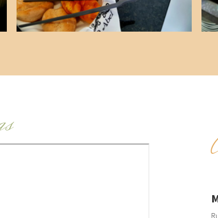
as
M
Ru