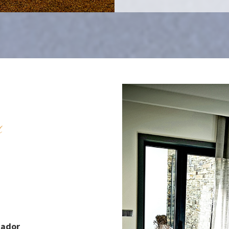
s
cador