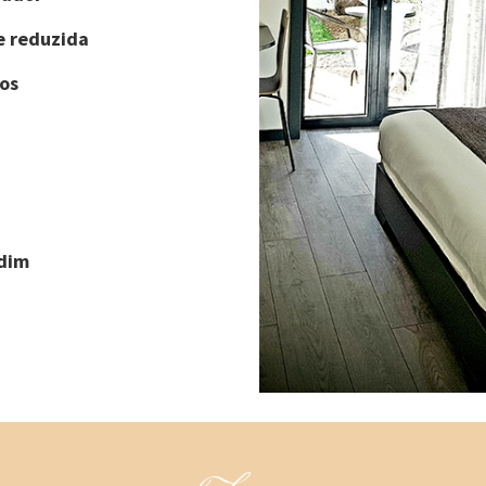
e reduzida
os
rdim