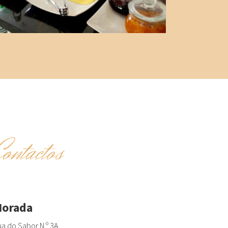
Contactos
orada
a do Sabor N.º 3A