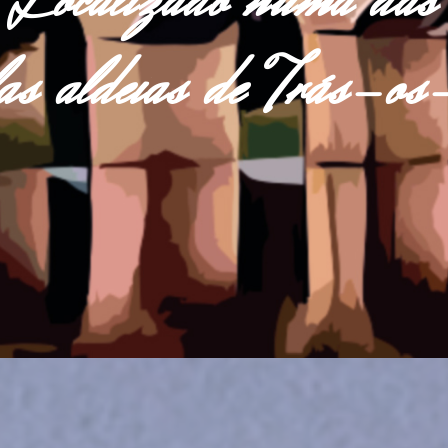
Localizado numa das
las aldeias de Trás-o