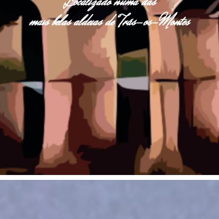
Localizado numa das
mais belas aldeias de Trás-os-Montes