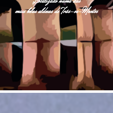
Localizado numa das
mais belas aldeias de Trás-os-Montes