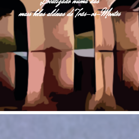
Localizado numa das
mais belas aldeias de Trás-os-Montes